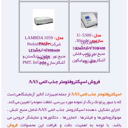
مدل :
U-5300
مدل :
LAMBDA 1050
سازنده :
Hitachi ،
کشور ژاپن
سازنده :
شرکت PerkinElmer
محدوده اندازه گیری :
190
nm
to 1,100 nm
محدوده اندازه گیری :
175
nm
- 3300 nm
منبع نور : لامپ فلش
زنون
منبع نور : هالوژن تنگستن و
دوتریوم
آشکارساز : سیلیکون
فتودیود
آشکارساز : PMT، InGaAs
و PbS
فروش اسپکتروفتومتر جذب اتمی AAS
اسپکتروفتومتر جذب اتمی
AAS
از جمله تجهیزات آنالیز آزمایشگاهی است
که با عبور پرتو تک رنگ از نمونه مورد بررسی، غلظت نمونه را تعیین می کند.
اجزای تشکیل دهنده اسپکترومتر جذب اتمی AAS شامل منبع تابش ،
مونوکروماتورها و فیلترها ، اتمایزرها ، دتکتورها و نمایشگر خروجی می
باشد. با توجه به اهمیت، دقت و ظرافت این محصولات
فروش