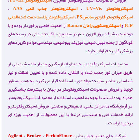
فروش محصولات اسپکتروفتومتر همچون ا
سپکتروفتومتر FT-IR
،
اسپکتروفتومتر UV-Vis
،
اسپکتروفتومتر جذب اتمی AAS
،
اسپکتروفتومتر فلوئورسانس FS
،
اسپکتروفتومتر پلاسما جفت شده القایی
ICP
و
اسپکتروسکوپی رامان Raman
از اهمیت خاصی برخوردار بوده و با
توجه به پیشرفت روز افزون علم در صنایع و مراکز تحقیقاتی در زمینه های
گوناگون از جمله قبیل شیمی، فیزیک، بیوشیمی، مهندسی مواد و کاربردهای
پزشکی کاربرد فراوانی دارد.
محصولات اسپکتروفتومتر به منظو اندازه گیری مقدار ماده شیمیایی از
طریق میزان نور جذب شده یا انتقال داده شده و یا تعیین غلظت و نیز
شناسایی عناصر سازنده مواد مورد استفاده قرار می گیرد. به همین منظور
تولید و فروش محصولات اسپکتروفتومتر در جهان با پیشرفت چشمگیری
همراه بوده است. با توجه به اهمیت استفاده از محصولات اسپکتروفتومتر
در آزمایشگاه ها، مراکز علمی ، تحقیقاتی و صنعتی، فروش اسپکتروفتومتر و
ارائه خدمات فنی و مهندسی مرتبط با این محصولات از اهمیت ویژه ای
برخوردار است.
شرکت های معتبر جهان نظیر
،
PerkinElmer
،
Bruker
،
Agilent