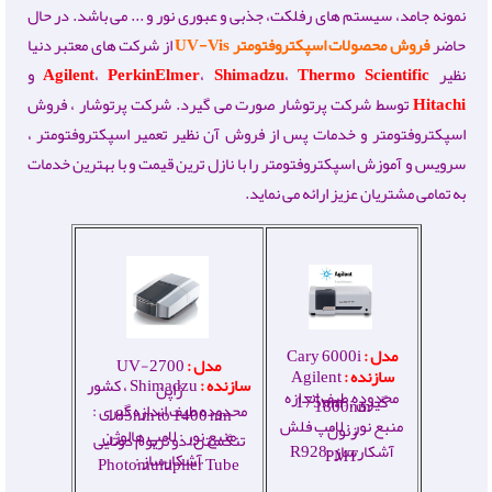
نمونه جامد، سیستم های رفلکت، جذبی و عبوری نور و ... می باشد. در حال
حاضر
فروش محصولات اسپکتروفتومتر UV-Vis
از شرکت های معتبر دنیا
نظیر
Thermo Scientific
،
Shimadzu
،
PerkinElmer
،
Agilent
و
Hitachi
توسط شرکت پرتوشار صورت می گیرد.
شرکت پرتوشار ، فروش
اسپکتروفتومتر و خدمات پس از فروش آن نظیر تعمیر اسپکتروفتومتر ،
سرویس و آموزش اسپکتروفتومتر را با نازل ترین قیمت و با بهترین خدمات
به تمامی مشتریان عزیز ارائه می نماید.
مدل :
Cary 6000i
مدل :
UV-2700
سازنده :
Agilent
سازنده :
Shimadzu ، کشور
ژاپن
محدوده طیف اندازه
گیری : 175
–
nm
1800
nm
محدوده طیف اندازه گیری :
185
nm
to 1400 nm
منبع نور : لامپ فلش
زنون
منبع نور : لامپ هالوژن
تنگستن؛ دو تریوم دوتایی
آشکارساز :R928
PMT
آشکارساز :
Photomultiplier Tube