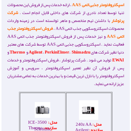
اسپکتروفتومتر جذبی اتمی
AAS
، ارائه خدمات پس از فروش این محصولات
تنها توسط تعداد نادری از شرکت های داخلی قابل انجام است .
شرکت
پرتوشار
با داشتن تیم متخصص و ماهر توانسته است در زمینه واردات
محصولات اسپکتروسکوپی جذب اتمی AAS ،
فروش اسپکتروفتومتر جذب
اتمی
AAS
و نیز خدمات پس از فروش اسپکتروفتومتر جذب اتمی AAS
فعالیت نماید . اسپکتروسکوپی جذبی اتمی AAS
توسط شرکت های معتبر
دنیا نظیر شرکت های
Shimadzu
،
PerkinElmer
،
Agilent
و
Thermo
و
EWAI
تولید می شود .
شرکت پرتوشار ، فروش اسپکتروفتومتر و خدمات
پس از فروش آن نظیر تعمیر اسپکتروفتومتر ، سرویس و آموزش
اسپکتروفتومتر را با نازل ترین قیمت و با بهترین خدمات به تمامی مشتریان
عزیز ارائه می نماید.
مدل :
ICE-3500
مدل :
240z AA
سازنده :
Thermo
Scientific
سازنده :
Agilent