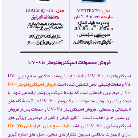
مدل :
IRAffinity-1S
مدل :
VERTEX70
سازنده :
شرکت
سازنده :
Bruker ، آلمان
Shimadzu، ژاپن
محدوده طیف اندازه
محدوده طیف اندازه
-1
−1
گیری : (
to
cm
10
گیری :
to
cm
7,800
-1
−1
28,000 cm
(360 nm
350 cm
منبع نور : تنگستن ،
منبع نور: منبع نور
جیوه-Arc
سرامیک با انرژی بالا
آشکارساز : تا دو کانال
آشکارساز: آشکارساز
24 بیتی ADC DigiTect
DLATGS
فروش محصولات اسپکتروفتومتر UV-Vis
اسپکتروفتومتر UV-Vis از قطعات اپتیکی مانند دتکتور، منابع نوری UV-
Vis و قطعات اپتیکی خاص تشکیل شده است.
فروش اسپکتروفتومتر UV-
Vis
از مهم ترین خدماتی است که توسط شرکت پرتوشار ارائه می شود. با
توجه پرکاربرد بودن محصولات اسپکترومتر UV-Vis در آزمایشگاه های
تحقیقاتی و صنعتی ، فروش اسپکترومتر UV-Vis و خدمات پس از فروش
آن بسیار حائز اهمیت است . آنالیز کیفی و کمی از مهمترین ویژگی های
اسپکتروسکوپی UV-Vis می باشد.
طیف سنج مرئی- فرابنفش UV-Vis
دارای تجهیزات مختلفی همچون کنترلرهای دمایی ، سل های اندازه گیری