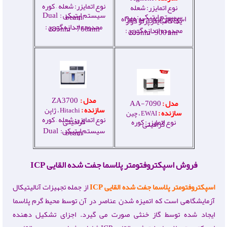
نوع اتمایزر: شعله – کوره
نوع اتمایزر: شعله
سیستم اپتیکی : Dual
سیستم اپتیکی : بیم
beam
اسپلیتر منفرد به همراه
یک کامباینر پرتو دوار
محدوده اندازه گیری :
185
nm
- 760 nm
محدوده اندازه گیری :
nm
-900 nm
185
مدل :
ZA3700
مدل :
AA-7090
سازنده :
Hitachi
، ژاپن
سازنده :
EWAI
، چین
نوع اتمایزر: شعله – کوره
گرافیتی
نوع اتمایزر: کوره
گرافیتی
سیستم اپتیکی: Dual
beam
فروش اسپکتروفتومتر پلاسما جفت شده القایی ICP
اسپکتروفتومتر پلاسما جفت شده القایی
ICP
از جمله تجهیزات آنالیتیکال
آزمایشگاهی است که اتمیزه شدن عناصر در آن توسط محیط گرم پلاسما
ایجاد شده توسط گاز خنثی صورت می گیرد. اجزای تشکیل دهنده