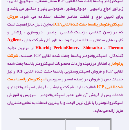
اسپکترومتر پلاسما جفت شده القایی ICP شامل مشعل ، سیم پیچ القایی ،
ژنراتور امواج رادیویی ، مونوکروماتور ، فتومولتی پلیر و دتکتور می باشد و
برای تعیین نوع و غلظت عناصر مختلف استفاده می شود.
فروش
اسپکتروفتومتر پلاسما جفت شده القایی
ICP
به این دلیل حائز اهمیت است
که در زمین شناسی ، زیست شناسی ، پلیمر ، داروسازی ، پزشکی و
کاربردهای صنعتی استفاده می شود. به طور کلی شرکت های
،
Agilent
Thermo
،
Shimadzu
،
PerkinElmer
و
Hitachi
از برترین تولید
کنندگان اسپکتروفتومتر پلاسما جفت شده القایی ICP هستند.
شرکت
پرتوشار
با افتخار در زمینه واردات محصولات اسپکترومتر پلاسما جفت شده
القایی ICP و فروش اسپکتروسکوپی پلاسما جفت شده القایی ICP و نیز
خدمات پس از فروش در زمینه تعمیر و سرویس
اسپکترومتر پلاسما جفت
شده القایی
ICP
فعالیت دارد.
شرکت پرتوشار ، فروش اسپکتروفتومتر و
خدمات پس از فروش آن نظیر تعمیر اسپکتروفتومتر ، سرویس و آموزش
اسپکتروفتومتر را با نازل ترین قیمت و با بهترین خدمات به تمامی مشتریان
عزیز ارائه می نماید.