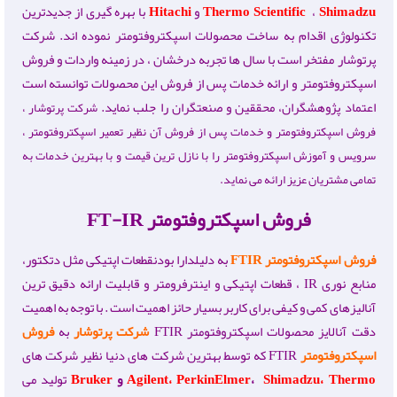
Shimadzu
،
Thermo Scientific
و
Hitachi
با بهره گیری از جدیدترین
تکنولوژی اقدام به ساخت محصولات اسپکتروفتومتر نموده اند. شرکت
پرتوشار مفتخر است با سال ها تجربه درخشان ، در زمینه واردات و فروش
اسپکتروفتومتر و ارائه خدمات پس از فروش این محصولات توانسته است
اعتماد پژوهشگران، محققین و صنعتگران را جلب نماید.
شرکت پرتوشار ،
فروش اسپکتروفتومتر و خدمات پس از فروش آن نظیر تعمیر اسپکتروفتومتر ،
سرویس و آموزش اسپکتروفتومتر را با نازل ترین قیمت و با بهترین خدمات به
تمامی مشتریان عزیز ارائه می نماید.
فروش اسپکتروفتومتر FT-IR
فروش اسپکتروفتومتر
FTIR
به دلیلدارا بودنقطعات اپتیکی مثل دتکتور،
منابع نوری IR ، قطعات اپتیکی و اینترفرومتر و قابلیت ارائه دقیق ترین
آنالیزهای کمی و کیفی برای کاربر بسیار حائز اهمیت است . با توجه به اهمیت
دقت آنالایز محصولات اسپکتروفتومتر FTIR
شرکت پرتوشار
به
فروش
اسپکتروفتومتر
FTIR که توسط بهترین شرکت های دنیا نظیر شرکت های
Thermo
،
Shimadzu
،
PerkinElmer
،
Agilent
و
Bruker
تولید می