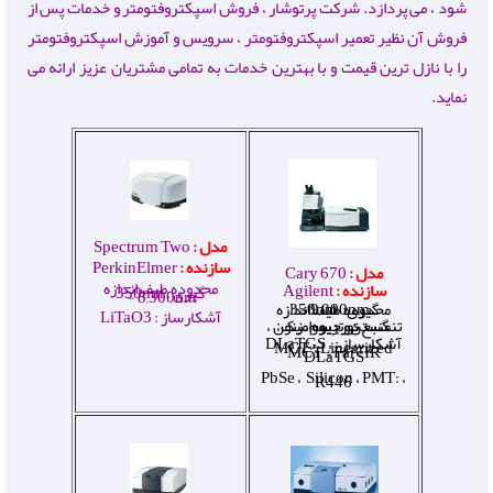
شود ، می پردازد.
شرکت پرتوشار ، فروش اسپکتروفتومتر و خدمات پس از
فروش آن نظیر تعمیر اسپکتروفتومتر ، سرویس و آموزش اسپکتروفتومتر
را با نازل ترین قیمت و با بهترین خدمات به تمامی مشتریان عزیز ارائه می
نماید.
مدل :
Spectrum Two
سازنده :
PerkinElmer
مدل :
Cary 670
محدوده طیف اندازه
سازنده :
Agilent
گیری :
350nm
-
8,300
nm
nm
محدوده طیف اندازه گیری
:
9,000
nm -
350
آشکارساز : LiTaO3
منبع نور : سرامیک، تنگستن ، جیوه ، زنون ، دوتریوم
آشکارساز : DLaTGS ،
MCT ، Linearized
MCT ، Far-IR
DLaTGS
، PbSe ، Silicon ، PMT:
R446