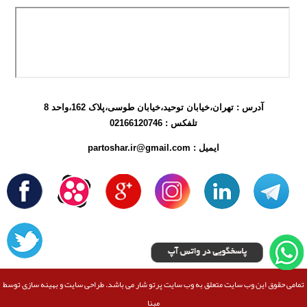
آدرس : تهران،خیابان توحید،خیابان طوسی،پلاک 162،واحد 8
تلفکس :
02166120746
ایمیل : partoshar.ir@gmail.com
تمامی حقوق این وب سایت متعلق به وب سایت پرتو شار می باشد.
طراحی سایت و بهینه سازی توسط
مبنا