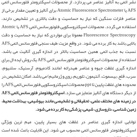
نشر اتمی به آنالیز عناصر می پردازد. از محصولات اسپکترومتر فلورسانس اتمی
AFS یا Atomic Fluorescence Spectrometer برای آنالیز و تعیین مقدار برخی از
عناصر فلزات سنگین که نیاز به حساسیت و دقت بالاتری در تشخیص دارند،
استفاده می گردد. محصولات اسپکتروسکوپی فلوئورسانس اتمی AFS یا Atomic
Fluorescence Spectroscopy معمولا برای مواردی که نیاز به حساسیت و دقت
بالایی باشد به کار برده می شود. در واقع مزیت طیف سنجی فلورسانس اتمی AFS
نسبت به جذب اتمی همین حساسیت بالاتر در اندازه گیری آنالیت می باشد.
استفاده از محصولات اسپکتروفتومتر فلورسانس اتمی AFS یک روش ایده ال برای
اندازه گیری غلظت جیوه و عناصر هیدراته (مانند کادمیوم، آرسنیک، سلنیوم،
سرب، قلع، بیسموت، آنتیمون، تلوریم، روی و ژرمانیم) می باشد. امکان تشخیص در
محدوده های غلظت پایین تا ppt محصولات اسپکتروسکوپی فلورسانس اتمی AFS را
از دیگر دستگاه های آنالیز متمایز می سازد.
اسپکتروفتومتر فلورسانس اتمی AFS
در زمینه های مختلف علمی، تحقیقاتی و تشخیصی مانند بیوشیمی، بهداشت محیط،
زمین شناسی، داروسازی، شیمی، پزشکی به کار برده می شود.
توانایی اندازه گیری عناصر در غلظت های بسیار پایین، مهم ترین ویژگی
اسپکتروفتومتر فلورسانس اتمی محسوب می شود. این قابلیت باعث شده است