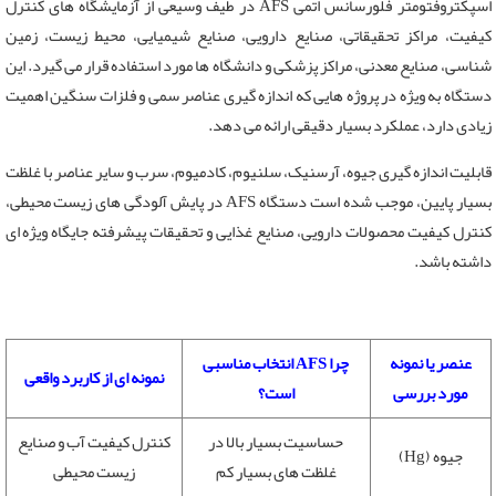
اسپکتروفتومتر فلورسانس اتمی AFS در طیف وسیعی از آزمایشگاه های کنترل
کیفیت، مراکز تحقیقاتی، صنایع دارویی، صنایع شیمیایی، محیط زیست، زمین
شناسی، صنایع معدنی، مراکز پزشکی و دانشگاه ها مورد استفاده قرار می گیرد. این
دستگاه به ویژه در پروژه هایی که اندازه گیری عناصر سمی و فلزات سنگین اهمیت
زیادی دارد، عملکرد بسیار دقیقی ارائه می دهد.
قابلیت اندازه گیری جیوه، آرسنیک، سلنیوم، کادمیوم، سرب و سایر عناصر با غلظت
بسیار پایین، موجب شده است دستگاه AFS در پایش آلودگی های زیست محیطی،
کنترل کیفیت محصولات دارویی، صنایع غذایی و تحقیقات پیشرفته جایگاه ویژه ای
داشته باشد.
عنصر یا نمونه
چرا AFS انتخاب مناسبی
نمونه ای از کاربرد واقعی
مورد بررسی
است؟
حساسیت بسیار بالا در
کنترل کیفیت آب و صنایع
جیوه (Hg)
غلظت های بسیار کم
زیست محیطی