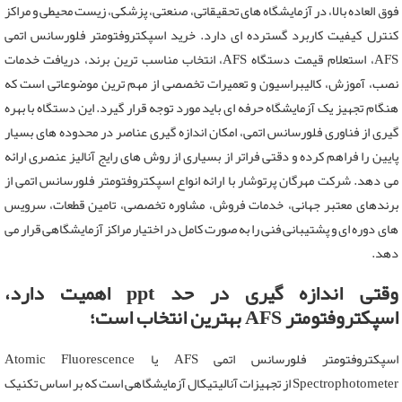
فوق العاده بالا، در آزمایشگاه های تحقیقاتی، صنعتی، پزشکی، زیست محیطی و مراکز
کنترل کیفیت کاربرد گسترده ای دارد. خرید اسپکتروفتومتر فلورسانس اتمی
AFS، استعلام قیمت دستگاه AFS، انتخاب مناسب ترین برند، دریافت خدمات
نصب، آموزش، کالیبراسیون و تعمیرات تخصصی از مهم ترین موضوعاتی است که
هنگام تجهیز یک آزمایشگاه حرفه ای باید مورد توجه قرار گیرد. این دستگاه با بهره
گیری از فناوری فلورسانس اتمی، امکان اندازه گیری عناصر در محدوده های بسیار
پایین را فراهم کرده و دقتی فراتر از بسیاری از روش های رایج آنالیز عنصری ارائه
می دهد. شرکت مهرگان پرتوشار با ارائه انواع اسپکتروفتومتر فلورسانس اتمی از
برندهای معتبر جهانی، خدمات فروش، مشاوره تخصصی، تامین قطعات، سرویس
های دوره ای و پشتیبانی فنی را به صورت کامل در اختیار مراکز آزمایشگاهی قرار می
دهد.
وقتی اندازه گیری در حد ppt اهمیت دارد،
اسپکتروفتومتر AFS بهترین انتخاب است؛
اسپکتروفتومتر فلورسانس اتمی AFS یا Atomic Fluorescence
Spectrophotometer از تجهیزات آنالیتیکال آزمایشگاهی است که بر اساس تکنیک