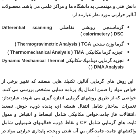
دانش فنی و مهندسی به دانشگاه ها و مراکز علمی
می باشد.
محصولات
آنالیز حرارتی مورد نظر عبارتند از:
گرماسنجي روبشی تفاضلي
Differential scanning
calorimetery ) DSC )
گرما وزن‏ سنجي
Thermogravimetric Analysis ) TGA )
تجزيه گرما مكانيكي
Thermomechanical Analysis ) TMA )
تجزيه گرمايي ديناميك-مكانيكي
Dynamic Mechanical Thermal
) DMA Analysis )
اين روش ‏های گرمايی آناليز، تكنيك‏ هايی هستند كه تغيير برخي از
خواص مواد را ضمن اعمال يك برنامه دمايی مشخص بررسی مي‏ كنند.
خواصی كه از طريق روش‏های گرمايی اندازه‏ گيری می‏ شوند، عبارتنداز:
تغييرات ساختار شامل انتقال شيشه‏ اي، پديده ذوب، جوش. تصعيد
،انتقالات فاز جامد،خواص مكانيكی شامل انبساط و انقباض و مدول
ثابت‏ هاي گرمايي شامل CP و نقاط ذوب، فعاليت‏های شيميايی شامل
واكنش‏هاي جامد- جامد-گاز، بي‏ آب شدن و پخت، پايداری حرارتی مواد در